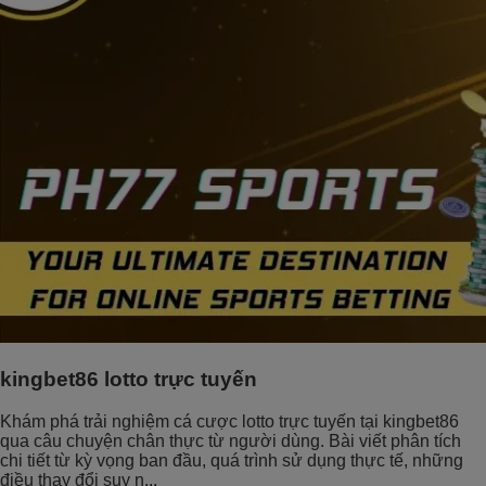
kingbet86 lotto trực tuyến
Khám phá trải nghiệm cá cược lotto trực tuyến tại kingbet86
qua câu chuyện chân thực từ người dùng. Bài viết phân tích
chi tiết từ kỳ vọng ban đầu, quá trình sử dụng thực tế, những
điều thay đổi suy n...