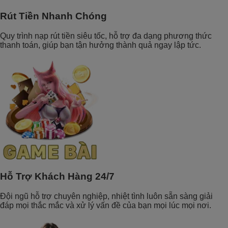
Rút Tiền Nhanh Chóng
Quy trình nạp rút tiền siêu tốc, hỗ trợ đa dạng phương thức
thanh toán, giúp bạn tận hưởng thành quả ngay lập tức.
Hỗ Trợ Khách Hàng 24/7
Đội ngũ hỗ trợ chuyên nghiệp, nhiệt tình luôn sẵn sàng giải
đáp mọi thắc mắc và xử lý vấn đề của bạn mọi lúc mọi nơi.