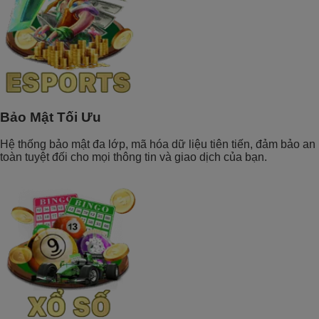
Bảo Mật Tối Ưu
Hệ thống bảo mật đa lớp, mã hóa dữ liệu tiên tiến, đảm bảo an
toàn tuyệt đối cho mọi thông tin và giao dịch của bạn.