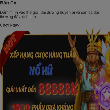
Bắn Cá
Đắm mình vào thế giới đại dương huyền bí và săn cá đổi
thưởng đầy kịch tính.
Chơi Ngay