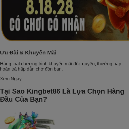
Ưu Đãi & Khuyến Mãi
Hàng loạt chương trình khuyến mãi độc quyền, thưởng nạp,
hoàn trả hấp dẫn chờ đón bạn.
Xem Ngay
Tại Sao Kingbet86 Là Lựa Chọn Hàng
Đầu Của Bạn?