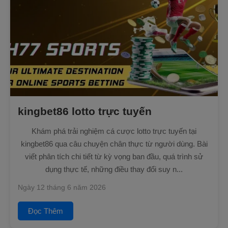
kingbet86 lotto trực tuyến
Khám phá trải nghiệm cá cược lotto trực tuyến tại
kingbet86 qua câu chuyện chân thực từ người dùng. Bài
viết phân tích chi tiết từ kỳ vọng ban đầu, quá trình sử
dụng thực tế, những điều thay đổi suy n...
Ngày 12 tháng 6 năm 2026
Đọc Thêm