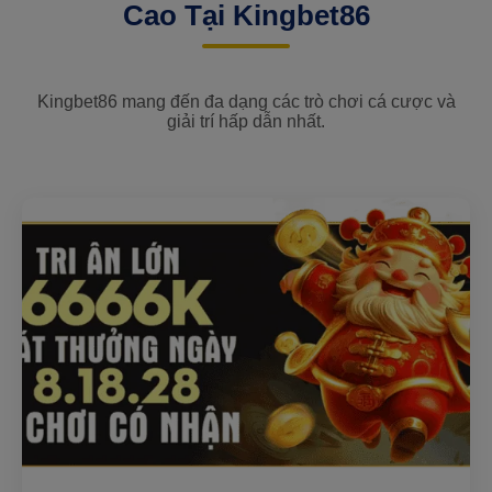
Cao Tại Kingbet86
Kingbet86 mang đến đa dạng các trò chơi cá cược và
giải trí hấp dẫn nhất.