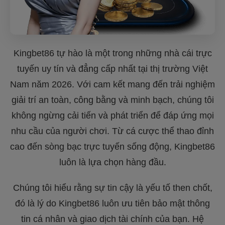
Kingbet86 tự hào là một trong những nhà cái trực
tuyến uy tín và đẳng cấp nhất tại thị trường Việt
Nam năm 2026. Với cam kết mang đến trải nghiệm
giải trí an toàn, công bằng và minh bạch, chúng tôi
không ngừng cải tiến và phát triển để đáp ứng mọi
nhu cầu của người chơi. Từ cá cược thể thao đỉnh
cao đến sòng bạc trực tuyến sống động, Kingbet86
luôn là lựa chọn hàng đầu.
Chúng tôi hiểu rằng sự tin cậy là yếu tố then chốt,
đó là lý do Kingbet86 luôn ưu tiên bảo mật thông
tin cá nhân và giao dịch tài chính của bạn. Hệ