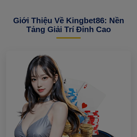
Giới Thiệu Về Kingbet86: Nền
Tảng Giải Trí Đỉnh Cao