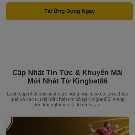
Tải Ứng Dụng Ngay
Cập Nhật Tin Tức & Khuyến Mãi
Mới Nhất Từ Kingbet86
Luôn cập nhật những tin tức nóng hổi, mẹo cá cược hiệu
quả và các ưu đãi đặc biệt chỉ có tại Kingbet86, mang
đến trải nghiệm giải trí đỉnh cao.