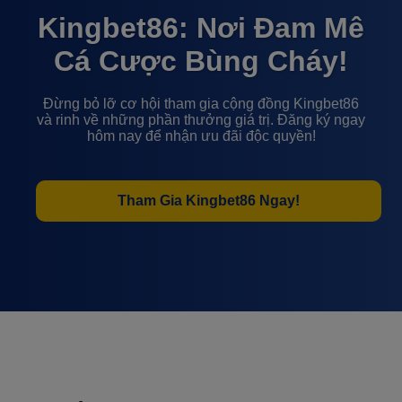
Kingbet86: Nơi Đam Mê
Cá Cược Bùng Cháy!
Đừng bỏ lỡ cơ hội tham gia cộng đồng Kingbet86
và rinh về những phần thưởng giá trị. Đăng ký ngay
hôm nay để nhận ưu đãi độc quyền!
Tham Gia Kingbet86 Ngay!