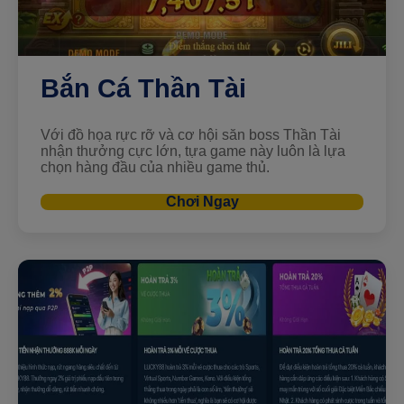
Bắn Cá Thần Tài
Với đồ họa rực rỡ và cơ hội săn boss Thần Tài
nhận thưởng cực lớn, tựa game này luôn là lựa
chọn hàng đầu của nhiều game thủ.
Chơi Ngay