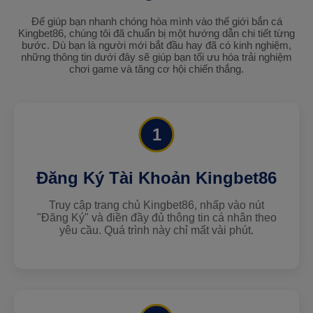
Để giúp bạn nhanh chóng hòa mình vào thế giới bắn cá
Kingbet86, chúng tôi đã chuẩn bị một hướng dẫn chi tiết từng
bước. Dù bạn là người mới bắt đầu hay đã có kinh nghiệm,
những thông tin dưới đây sẽ giúp bạn tối ưu hóa trải nghiệm
chơi game và tăng cơ hội chiến thắng.
1
Đăng Ký Tài Khoản Kingbet86
Truy cập trang chủ Kingbet86, nhấp vào nút
"Đăng Ký" và điền đầy đủ thông tin cá nhân theo
yêu cầu. Quá trình này chỉ mất vài phút.