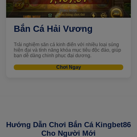
Bắn Cá Hải Vương
Trải nghiệm săn cá kinh điển với nhiều loại súng
hiện đại và tính năng khóa mục tiêu độc đáo, giúp
bạn dễ dàng chinh phục đại dương.
Chơi Ngay
Hướng Dẫn Chơi Bắn Cá Kingbet86
Cho Người Mới