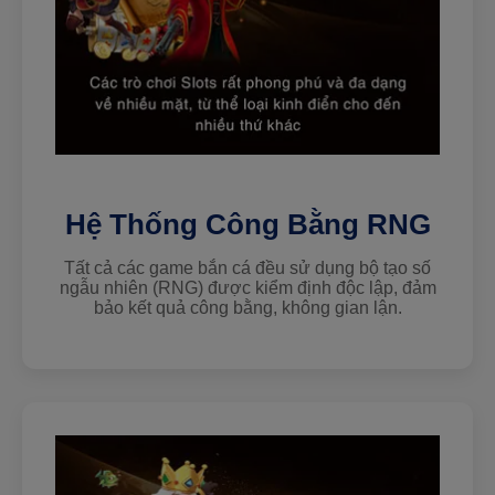
Hệ Thống Công Bằng RNG
Tất cả các game bắn cá đều sử dụng bộ tạo số
ngẫu nhiên (RNG) được kiểm định độc lập, đảm
bảo kết quả công bằng, không gian lận.