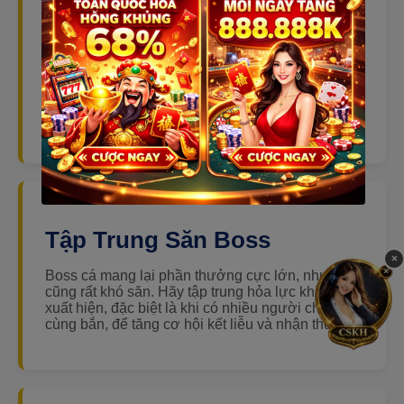
Chiến Thuật Bắn Biên
Bắn cá ở các góc màn hình hoặc sát biên giúp
đạn có khả năng dội lại, tăng tỷ lệ trúng cá. Đây là
một mẹo nhỏ nhưng hiệu quả để tận dụng tối đa
mỗi viên đạn.
Tập Trung Săn Boss
×
Boss cá mang lại phần thưởng cực lớn, nhưng
cũng rất khó săn. Hãy tập trung hỏa lực khi boss
xuất hiện, đặc biệt là khi có nhiều người chơi
cùng bắn, để tăng cơ hội kết liễu và nhận thưởng.