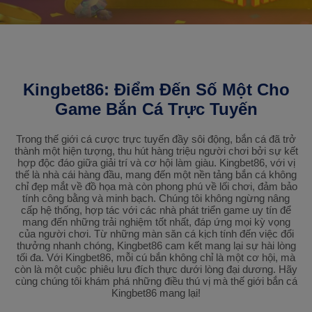
Kingbet86: Điểm Đến Số Một Cho
Game Bắn Cá Trực Tuyến
Trong thế giới cá cược trực tuyến đầy sôi động, bắn cá đã trở
thành một hiện tượng, thu hút hàng triệu người chơi bởi sự kết
hợp độc đáo giữa giải trí và cơ hội làm giàu. Kingbet86, với vị
thế là nhà cái hàng đầu, mang đến một nền tảng bắn cá không
chỉ đẹp mắt về đồ họa mà còn phong phú về lối chơi, đảm bảo
tính công bằng và minh bạch. Chúng tôi không ngừng nâng
cấp hệ thống, hợp tác với các nhà phát triển game uy tín để
mang đến những trải nghiệm tốt nhất, đáp ứng mọi kỳ vọng
của người chơi. Từ những màn săn cá kịch tính đến việc đổi
thưởng nhanh chóng, Kingbet86 cam kết mang lại sự hài lòng
tối đa. Với Kingbet86, mỗi cú bắn không chỉ là một cơ hội, mà
còn là một cuộc phiêu lưu đích thực dưới lòng đại dương. Hãy
cùng chúng tôi khám phá những điều thú vị mà thế giới bắn cá
Kingbet86 mang lại!