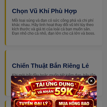
Chọn Vũ Khí Phù Hợp
Mỗi loại súng và đạn có sức công phá và chi phí
khác nhau. Hãy linh hoạt thay đổi vũ khí tùy theo
kích thước và giá trị của loài cá bạn muốn săn.
Đạn nhỏ cho cá nhỏ, đạn lớn cho cá lớn và boss.
Chiến Thuật Bắn Riêng Lẻ
Khi mới bắt đầu hoặc muốn tiết kiệm đạn, hãy tập
trung bắn những con cá bơi riêng lẻ. Chúng dễ
×
tiêu diệt hơn và giúp bạn tích lũy xu nhanh chóng.