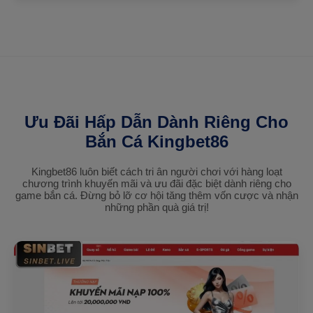
Ưu Đãi Hấp Dẫn Dành Riêng Cho
Bắn Cá Kingbet86
Kingbet86 luôn biết cách tri ân người chơi với hàng loạt
chương trình khuyến mãi và ưu đãi đặc biệt dành riêng cho
game bắn cá. Đừng bỏ lỡ cơ hội tăng thêm vốn cược và nhận
những phần quà giá trị!