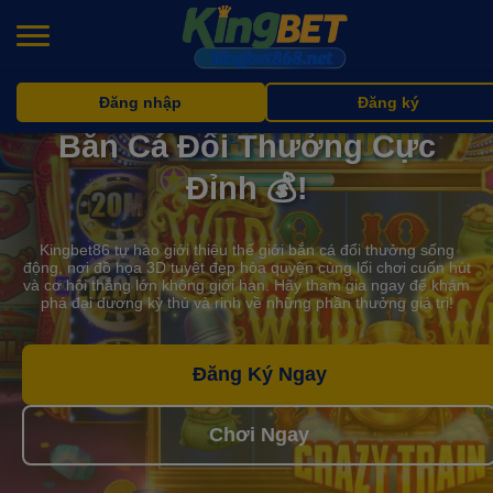
Kingbet86 2026 Chính Thức |
Đăng nhập
Đăng ký
Bắn Cá Đổi Thưởng Cực
Đỉnh 💰!
Kingbet86 tự hào giới thiệu thế giới bắn cá đổi thưởng sống
động, nơi đồ họa 3D tuyệt đẹp hòa quyện cùng lối chơi cuốn hút
và cơ hội thắng lớn không giới hạn. Hãy tham gia ngay để khám
phá đại dương kỳ thú và rinh về những phần thưởng giá trị!
Đăng Ký Ngay
Chơi Ngay