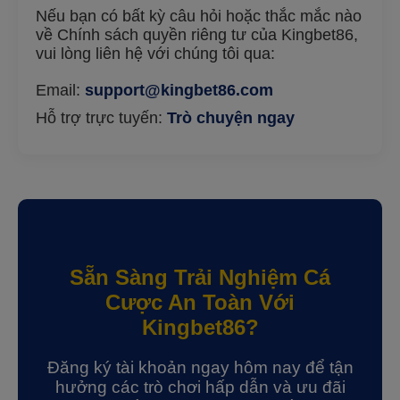
Nếu bạn có bất kỳ câu hỏi hoặc thắc mắc nào
về Chính sách quyền riêng tư của Kingbet86,
vui lòng liên hệ với chúng tôi qua:
Email:
support@kingbet86.com
Hỗ trợ trực tuyến:
Trò chuyện ngay
Sẵn Sàng Trải Nghiệm Cá
Cược An Toàn Với
Kingbet86?
Đăng ký tài khoản ngay hôm nay để tận
hưởng các trò chơi hấp dẫn và ưu đãi