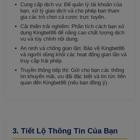
Cung cấp dịch vụ: Để quản lý tài khoản của
bạn, xử lý giao dịch và cho phép bạn tham
gia các trò chơi cá cược trực tuyến.
Cải thiện trải nghiệm: Phân tích cách bạn sử
dụng Kingbet86 để nâng cao chất lượng dịch
vụ và tùy chỉnh nội dung.
An ninh và chống gian lận: Bảo vệ Kingbet86
và người dùng khỏi các hoạt động gian lận và
truy cập trái phép.
Truyền thông tiếp thị: Gửi cho bạn các thông
tin khuyến mãi, ưu đãi đặc biệt và tin tức liên
quan đến Kingbet86 (nếu bạn đồng ý).
3. Tiết Lộ Thông Tin Của Bạn