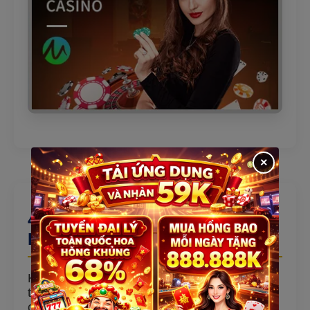
×
4. Bảo Mật Dữ Liệu Tại
Kingbet86
Kingbet86 áp dụng các biện pháp bảo mật kỹ
thuật và tổ chức tiên tiến để bảo vệ thông tin
cá nhân của bạn khỏi truy cập, sử dụng hoặc