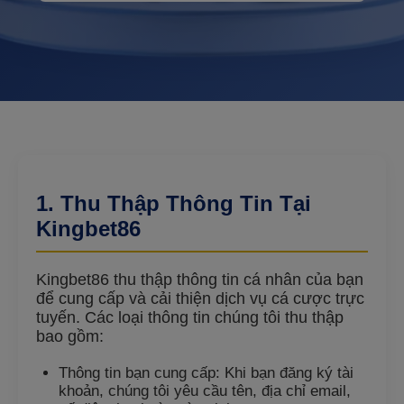
1. Thu Thập Thông Tin Tại
Kingbet86
Kingbet86 thu thập thông tin cá nhân của bạn
để cung cấp và cải thiện dịch vụ cá cược trực
tuyến. Các loại thông tin chúng tôi thu thập
bao gồm:
Thông tin bạn cung cấp: Khi bạn đăng ký tài
khoản, chúng tôi yêu cầu tên, địa chỉ email,