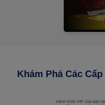
Khám Phá Các Cấp 
Hành trình VIP của bạn t