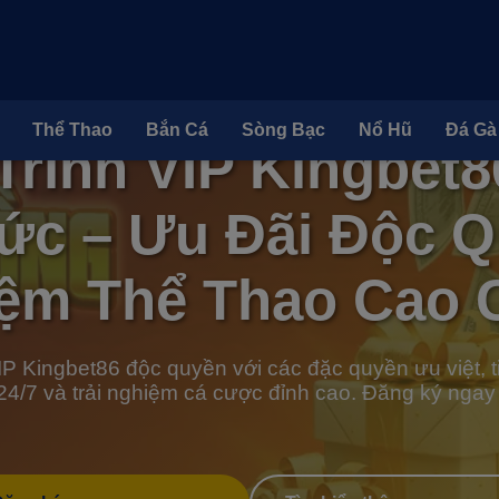
Thể Thao
Bắn Cá
Sòng Bạc
Nổ Hũ
Đá Gà
rình VIP Kingbet8
ức – Ưu Đãi Độc 
iệm Thể Thao Cao 
P Kingbet86 độc quyền với các đặc quyền ưu việt, t
4/7 và trải nghiệm cá cược đỉnh cao. Đăng ký nga