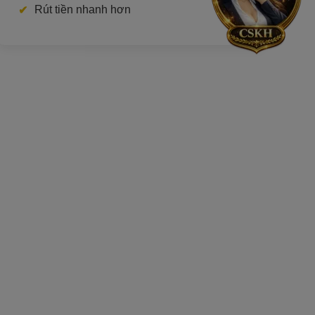
Rút tiền nhanh hơn