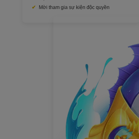
Mời tham gia sự kiện độc quyền