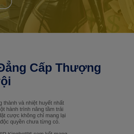
: Đẳng Cấp Thượng
ội
g thành và nhiệt huyết nhất
t hành trình nâng tầm trải
ặt cược không chỉ mang lại
 độc quyền chưa từng có.
h VIP Kingbet86 cam kết mang