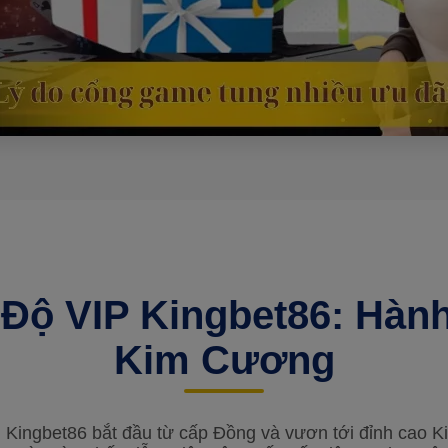
Độ VIP Kingbet86: Hành
Kim Cương
ại Kingbet86 bắt đầu từ cấp Đồng và vươn tới đỉnh cao 