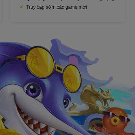
Truy cập sớm các game mới