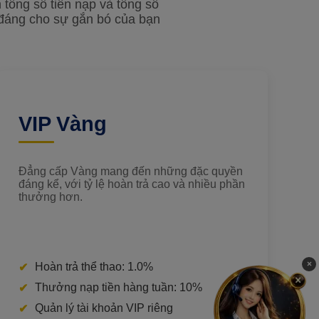
tổng số tiền nạp và tổng số
g đáng cho sự gắn bó của bạn
VIP Vàng
Đẳng cấp Vàng mang đến những đặc quyền
đáng kể, với tỷ lệ hoàn trả cao và nhiều phần
thưởng hơn.
×
Hoàn trả thể thao: 1.0%
Thưởng nạp tiền hàng tuần: 10%
Quản lý tài khoản VIP riêng